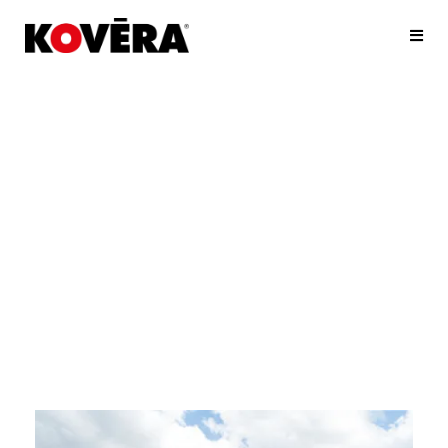
Maak eenvoudig
je afspraak online.
Kies eerst de showroom die
je wil bezoeken.